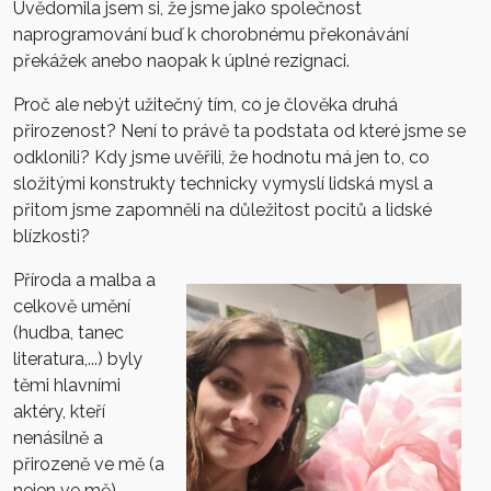
Uvědomila jsem si, že jsme jako společnost
naprogramování buď k chorobnému překonávání
překážek anebo naopak k úplné rezignaci.
Proč ale nebýt užitečný tím, co je člověka druhá
přirozenost? Není to právě ta podstata od které jsme se
odklonili? Kdy jsme uvěřili, že hodnotu má jen to, co
složitými konstrukty technicky vymyslí lidská mysl a
přitom jsme zapomněli na důležitost pocitů a lidské
blízkosti?
Příroda a malba a
celkově umění
(hudba, tanec
literatura,...) byly
těmi hlavními
aktéry, kteří
nenásilně a
přirozeně ve mě (a
nejen ve mě)