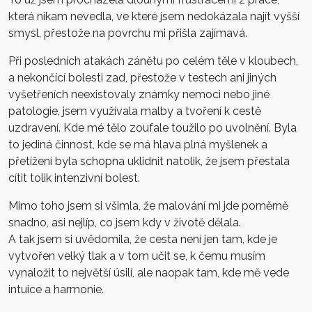
která nikam nevedla, ve které jsem nedokázala najít vyšší
smysl, přestože na povrchu mi přišla zajímavá.
Při posledních atakách zánětu po celém těle v kloubech,
a nekončící bolesti zad, přestože v testech ani jiných
vyšetřeních neexistovaly známky nemoci nebo jiné
patologie, jsem využívala malby a tvoření k cestě
uzdravení. Kde mé tělo zoufale toužilo po uvolnění. Byla
to jediná činnost, kde se má hlava plná myšlenek a
přetížení byla schopna uklidnit natolik, že jsem přestala
cítit tolik intenzivní bolest.
Mimo toho jsem si všimla, že malování mi jde poměrně
snadno, asi nejlíp, co jsem kdy v životě dělala.
A tak jsem si uvědomila, že cesta není jen tam, kde je
vytvořen velký tlak a v tom učit se, k čemu musím
vynaložit to největší úsilí, ale naopak tam, kde mě vede
intuice a harmonie.