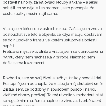
postavit na nohy, zánět ovládl klouby a tkáně – a lékaři
netušili, co se děje. V ten moment jsem pochopila, že
cestu zpátky musím najít sama.
Vzala jsem léčení do vlastních rukou. Začala jsem znovu
poslouchat své tělo a objevila, že když maluju, dostávám
se do hlubokého transu, ve kterém ustupovala bolest i
napětí.
Přetížená mysl se uvolnila a vrátila jsem se k přirozenému
rytmu, který jsem nacházela v přírodě. Nakonec jsem
došla sama k uzdravení.
Rozhodla jsem se svůj život a tužby už nikdy neodkládat.
Postupně jsem pochopila, že malba je můj skutečný směr.
Zjistila jsem, že podobným způsobem působí i na lidi,
kteří mé obrazy prožívají. To mě utvrdilo v rozhodnutí stát
se regulérním malířem a naplno se věnovat tvorbě,
která