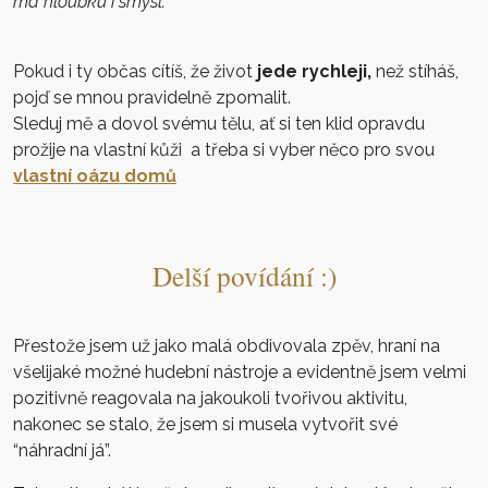
má hloubku i smysl.
Pokud i ty občas cítíš, že život
jede rychleji,
než stíháš,
pojď se mnou pravidelně zpomalit.
Sleduj mě a dovol svému tělu, ať si ten klid opravdu
prožije na vlastní kůži a třeba si vyber něco pro svou
vlastní oázu domů
Delší povídání :)
Přestože jsem už jako malá obdivovala zpěv, hraní na
všelijaké možné hudební nástroje a evidentně jsem velmi
pozitivně reagovala na jakoukoli tvořivou aktivitu,
nakonec se stalo, že jsem si musela vytvořit své
“náhradní já”.