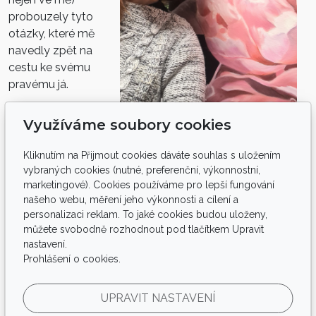
probouzely tyto
otázky, které mě
navedly zpět na
cestu ke svému
pravému já.
A postupně
Využíváme soubory cookies
odcházela jak bolest tak i nemoc.
Kliknutím na Přijmout cookies dáváte souhlas s uložením
vybraných cookies (nutné, preferenční, výkonnostní,
Neboť umění je nejkrásnější příležitost zkoumat a nasávat
marketingové). Cookies používáme pro lepší fungování
lidské pocity a příběhy, kterým z nějakého důvodu,
našeho webu, měření jeho výkonnosti a cílení a
nedokážeme dát prostor.
personalizaci reklam. To jaké cookies budou uloženy,
Dle mého je to nejlepší možný nástroj, kdy přirozeně najít
můžete svobodně rozhodnout pod tlačítkem Upravit
svou vlastní vnitřní pravdu, harmonicky a pocitem
nastavení.
nadšení, kdy v životě zase začneme hořet pro každý den.
Prohlášení o cookies.
UPRAVIT NASTAVENÍ