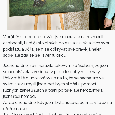
V průběhu tohoto putování jsem narazila na rozmanité
osobnosti, také často plných bolesti a zakrývajících svou
podstatu a učila jsem se odkrývat své pravé já nejen
sobě, ale zdá se, že i svému okolí.
Jednoho dne jsem narazila takovým způsobem, že jsem
se nedokázala zvednout z postele: nohy mi selhaly.
Roky mě tělo upozorňovalo na to, že se nacházím ve
svém stavu mysli jinde, než bych si přála, pomocí
různých zánětů šlach a tkání po těle, ale nerozuměla
jsem řeči nemoci.
Až do onoho dne, kdy jsem byla nucena poznat vše až na
dřeň a na kost.
To už jsem procházela dlouhými frustracemi z práce,