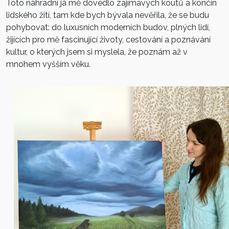
Toto náhradní já mě dovedlo zajímavých koutů a končin
lidského žití, tam kde bych bývala nevěřila, že se budu
pohybovat: do luxusních moderních budov, plných lidí,
žijících pro mě fascinující životy, cestování a poznávání
kultur, o kterých jsem si myslela, že poznám až v
mnohem vyšším věku.