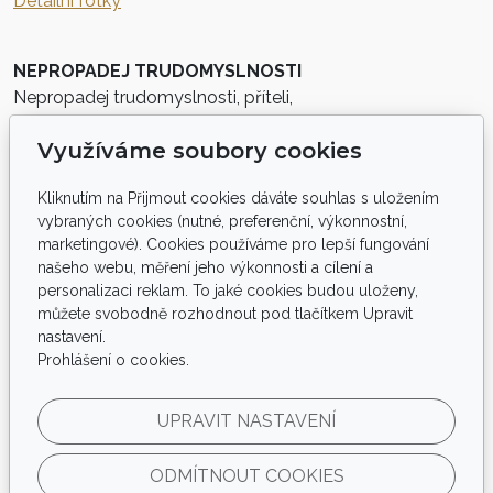
Detailní fotky
NEPROPADEJ TRUDOMYSLNOSTI
Nepropadej trudomyslnosti, příteli,
i když teď cesta nejde, jak sis přál.
Využíváme soubory cookies
Místo běhu jen kráčíš pomalu v poli,
srdce těžké a v dáli ideál.
Kliknutím na Přijmout cookies dáváte souhlas s uložením
Místo sprintu jen snění ti zbývá,
vybraných cookies (nutné, preferenční, výkonnostní,
nechat věci, ať jdou svým proudem dál.
marketingové). Cookies používáme pro lepší fungování
Co jsi chtěl mít pod kontrolou teď schovává
našeho webu, měření jeho výkonnosti a cílení a
čas sám v klíně – a ty jen čekáš dál.
personalizaci reklam. To jaké cookies budou uloženy,
Tak nepropadej trudomyslnosti, ne,
můžete svobodně rozhodnout pod tlačítkem Upravit
radši vzpomeň si na to krásné, co přijde.
nastavení.
Prohlášení o cookies.
Vždyť už znáš ten pocit, kdy duše lehce
tančí v přítomnosti a strach zmizí...
Lehká mysl – to je největší dar,
UPRAVIT NASTAVENÍ
žít teď a tady, kde srdce hoří žár.
ODMÍTNOUT COOKIES