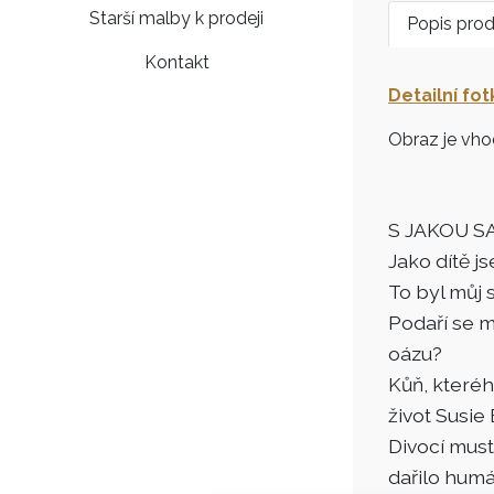
Starší malby k prodeji
Popis pro
Kontakt
Detailní fot
Obraz je vhod
S JAKOU 
Jako dítě j
To byl můj 
Podaří se m
oázu?
Kůň, kteréh
život Susie 
Divocí musta
dařilo humán