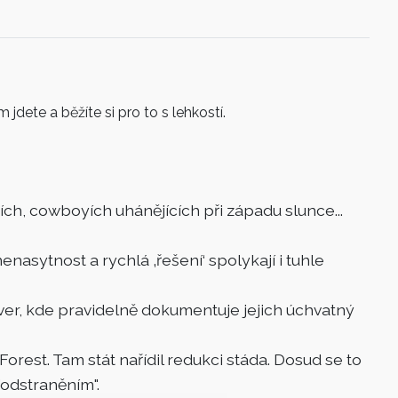
jdete a běžíte si pro to s lehkostí.
ch, cowboyích uhánějících při západu slunce...
enasytnost a rychlá ‚řešení‘ spolykají i tuhle
iver, kde pravidelně dokumentuje jejich úchvatný
Forest. Tam stát nařídil redukci stáda. Dosud se to
"odstraněním".