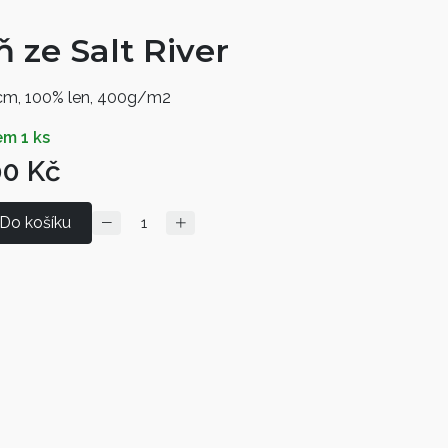
 ze Salt River
cm,
100% len, 400g/m2
em 1 ks
00 Kč
Do košíku