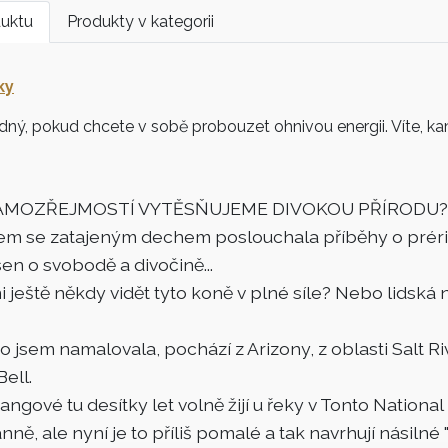
duktu
Produkty v kategorii
ky
ný, pokud chcete v sobě probouzet ohnivou energii. Víte, kam 
SAMOZŘEJMOSTÍ VYTĚSŇUJEME DIVOKOU PŘÍRODU?
sem se zatajeným dechem poslouchala příběhy o prérií
sen o svobodě a divočině...
i ještě někdy vidět tyto koně v plné síle? Nebo lidská n
o jsem namalovala, pochází z Arizony, z oblasti Salt R
Bell.
ngové tu desítky let volně žijí u řeky v Tonto National 
ně, ale nyní je to příliš pomalé a tak navrhují násilné 