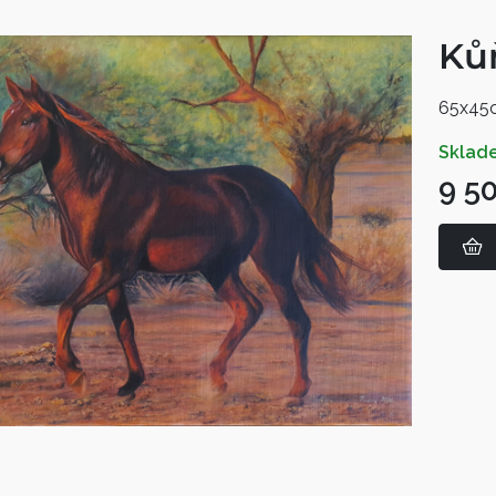
Kůň
65x45
sklad
9 5